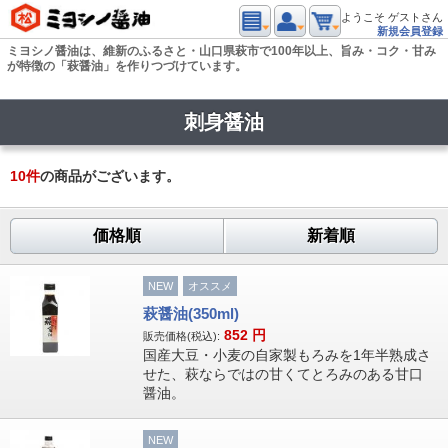
ようこそ ゲストさん
新規会員登録
ミヨシノ醤油は、維新のふるさと・山口県萩市で100年以上、旨み・コク・甘み
が特徴の「萩醤油」を作りつづけています。
刺身醤油
10
件
の商品がございます。
価格順
新着順
NEW
オススメ
萩醤油(350ml)
852
円
販売価格(税込):
国産大豆・小麦の自家製もろみを1年半熟成さ
せた、萩ならではの甘くてとろみのある甘口
醤油。
NEW