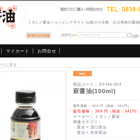
ミヨシノ醤油ショッピングサイト-山陰の小京都・山口県萩の醤
記憶
マイカート
お問合せ
ージに戻る
商品コード：
SY-HA-003
萩醤油(100ml)
通常価格：
368
円（税抜：341円）
販売価格：
368
円（税抜：341円
メーカー：
ミヨシノ醤油
関連カテゴリ：
醤油
>
濃口醤油
醤油
>
刺身醤油