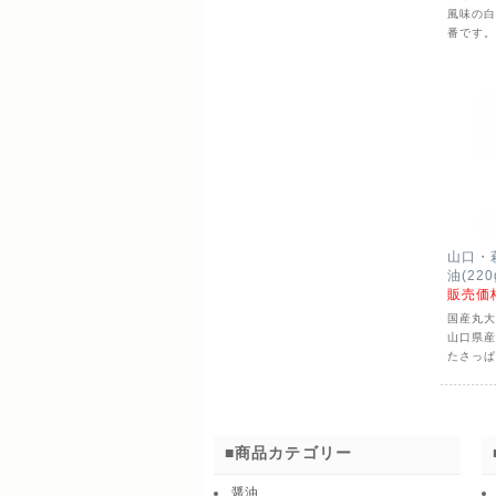
風味の
番です
山口・
油(220
販売価
国産丸
山口県
たさっ
商品カテゴリー
醤油