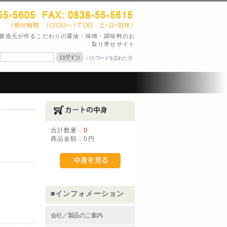
油醸造元が作るこだわりの醤油・味噌・調味料のお
取り寄せサイト
パスワードを忘れた方
合計数量：
0
商品金額：
0円
）
インフォメーション
会社／製品のご案内