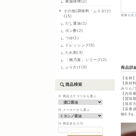
農協味噌(2)
その他(調味料・ふりかけ)
画像を拡
(15)
だし醤油(1)
ポン酢(2)
つゆ(1)
ドレッシング(5)
たれ類(3)
「梅乃葉」シリーズ(2)
ふりかけ(3)
商品詳
【名称】
【原材料
みりん/
【内容量
商品カテゴリから選ぶ
【賞味期
【保存
【栄養成
メーカーから選ぶ
物6.9
商品名を入力