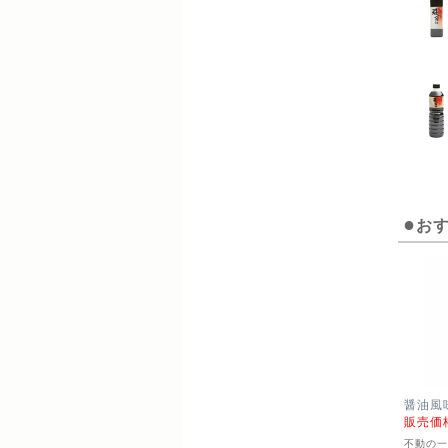
お
醤油風味
販売価
不動の