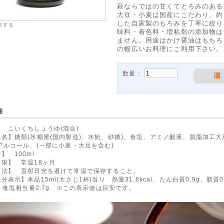
萩ならではの甘くてとろみのある
大豆・小麦は国産にこだわり、約
した自家製のもろみを丁寧に絞り
大する
味料・着色料・増粘剤の添加物は
ません。用途はかけ醤油はもちろ
の幅広いお料理にご利用下さい。
数量：
細
 こいくちしょうゆ(混合)
名】糖類(氷糖蜜(国内製造)、水飴、砂糖)、食塩、アミノ酸液、脱脂加工大
アルコール、(一部に小麦・大豆を含む)
】 100ml
限】 常温18ヶ月
方法】 直射日光を避けて常温で保存すること。
分表示】本品15ml(大さじ1杯)当り 熱量31.8kcal、たん白質0.9g、脂質
g、食塩相当量2.7g ※この表示値は目安です。