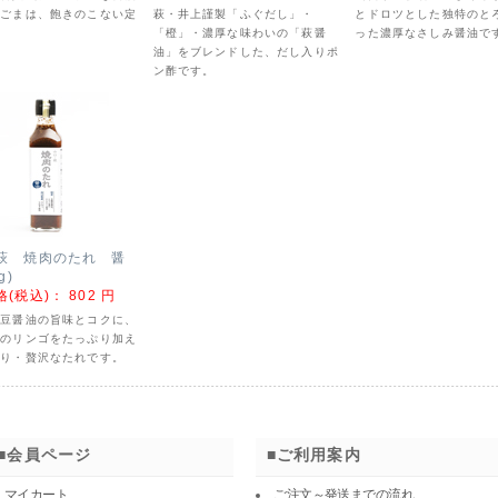
白ごまは、飽きのこない定
萩・井上謹製「ふぐだし」・
とドロツとした独特のと
。
「橙」・濃厚な味わいの「萩醤
った濃厚なさしみ醤油で
油」をブレンドした、だし入りポ
ン酢です。
萩 焼肉のたれ 醤
g)
格(税込)：
802 円
大豆醤油の旨味とコクに、
産のリンゴをたっぷり加え
ぱり・贅沢なたれです。
会員ページ
ご利用案内
マイカート
ご注文～発送までの流れ