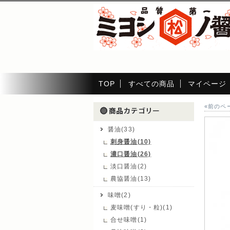
TOP
すべての商品
マイページ
«前のペ
醤油(33)
刺身醤油(10)
濃口醤油(26)
淡口醤油(2)
農協醤油(13)
味噌(2)
麦味噌(すり・粒)(1)
合せ味噌(1)